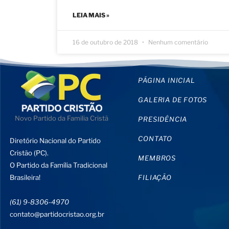
LEIA MAIS »
16 de outubro de 2018
Nenhum comentário
PÁGINA INICIAL
GALERIA DE FOTOS
Novo Partido da Familia Cristã
PRESIDÊNCIA
CONTATO
Diretório Nacional do Partido
Cristão (PC).
MEMBROS
O Partido da Família Tradicional
Brasileira!
FILIAÇÃO
(61) 9-8306-4970
contato@partidocristao.org.br