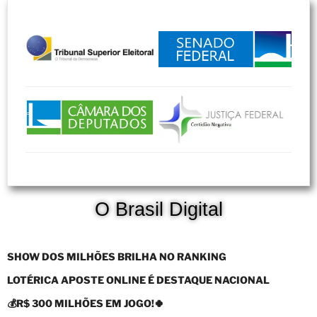
Ficha
Limpa
Estados
Homologados
Credencial
Princípios
Ficha
de
Apoia
mento
Filiação
Galeria de Fotos
O Brasil Digital
SHOW DOS MILHÕES BRILHA NO RANKING
LOTÉRICA APOSTE ONLINE É DESTAQUE NACIONAL
💰R$ 300 MILHÕES EM JOGO!🍀