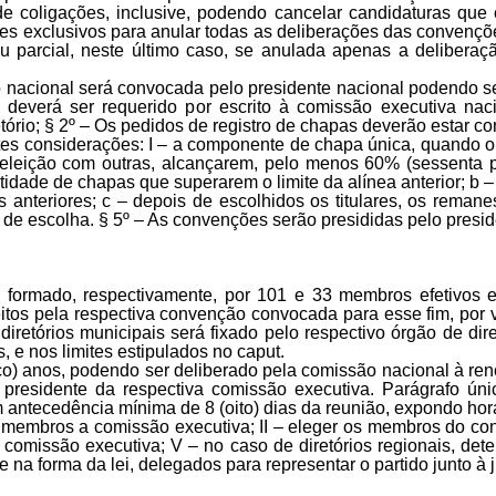
 coligações, inclusive, podendo cancelar candidaturas que co
es exclusivos para anular todas as deliberações das convençõ
 ou parcial, neste último caso, se anulada apenas a delibera
o nacional será convocada pelo presidente nacional podendo s
s deverá ser requerido por escrito à comissão executiva nac
tório; § 2º – Os pedidos de registro de chapas deverão estar c
ntes considerações: I – a componente de chapa única, quando ob
leição com outras, alcançarem, pelo menos 60% (sessenta por
idade de chapas que superarem o limite da alínea anterior; b –
s anteriores; c – depois de escolhidos os titulares, os reman
e escolha. § 5º – As convenções serão presididas pelo presid
rá formado, respectivamente, por 101 e 33 membros efetivos 
itos pela respectiva convenção convocada para esse fim, por vo
retórios municipais será fixado pelo respectivo órgão de di
, e nos limites estipulados no caput.
nco) anos, podendo ser deliberado pela comissão nacional à r
 presidente da respectiva comissão executiva. Parágrafo úni
m antecedência mínima de 8 (oito) dias da reunião, expondo hor
 membros a comissão executiva; II – eleger os membros do consel
a comissão executiva; V – no caso de diretórios regionais, d
e na forma da lei, delegados para representar o partido junto à ju