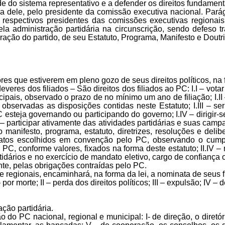
de do sistema representativo e a defender os direitos fundament
a dele, pelo presidente da comissão executiva nacional. Parágr
 respectivos presidentes das comissões executivas regionais 
a administração partidária na circunscrição, sendo defeso tr
uração do partido, de seu Estatuto, Programa, Manifesto e Dout
res que estiverem em pleno gozo de seus direitos políticos, na 
 deveres dos filiados – São direitos dos filiados ao PC: I.I – v
ipais, observado o prazo de no mínimo um ano de filiação; I.II
, observadas as disposições contidas neste Estatuto; I.III – 
 esteja governando ou participando do governo; I.IV – dirigir-s
 – participar ativamente das atividades partidárias e suas camp
 o manifesto, programa, estatuto, diretrizes, resoluções e delib
atos escolhidos em convenção pelo PC, observando o cumpri
 o PC, conforme valores, fixados na forma deste estatuto; II.IV 
ários e no exercício de mandato eletivo, cargo de confiança ou
te, pelas obrigações contraídas pelo PC.
e regionais, encaminhará, na forma da lei, a nominata de seus fi
– por morte; II – perda dos direitos políticos; III – expulsão; IV 
ção partidária.
do PC nacional, regional e municipal: I- de direção, o diretóri