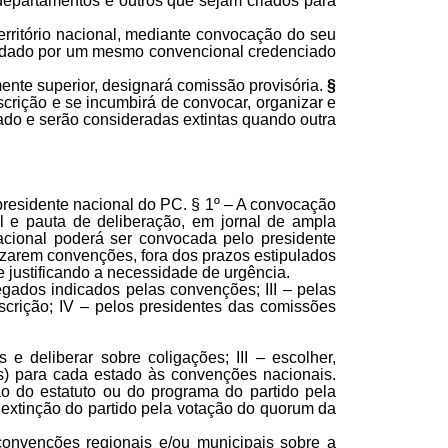
departamentos e outros que sejam criados para
erritório nacional, mediante convocação do seu
le dado por um mesmo convencional credenciado
ente superior, designará comissão provisória.
§
scrição e se incumbirá de convocar, organizar e
inado e serão consideradas extintas quando outra
presidente nacional do PC. § 1º – A convocação
al e pauta de deliberação, em jornal de ampla
acional poderá ser convocada pelo presidente
lizarem convenções, fora dos prazos estipulados
 e justificando a necessidade de urgência.
legados indicados pelas convenções; III – pelas
nscrição; IV – pelos presidentes das comissões
 e deliberar sobre coligações; III – escolher,
s) para cada estado às convenções nacionais.
o do estatuto ou do programa do partido pela
 extinção do partido pela votação do quorum da
convenções regionais e/ou municipais sobre a