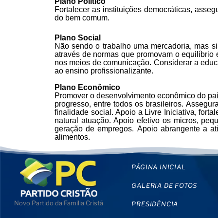
Plano Político
Fortalecer as instituições democráticas, ass
do bem comum.
Plano Social
Não sendo o trabalho uma mercadoria, mas si
através de normas que promovam o equilíbrio en
nos meios de comunicação. Considerar a educaç
ao ensino profissionalizante.
Plano Econômico
Promover o desenvolvimento econômico do país s
progresso, entre todos os brasileiros. Assegu
finalidade social. Apoio a Livre Iniciativa, f
natural atuação. Apoio efetivo os micros, p
geração de empregos. Apoio abrangente a at
alimentos.
PÁGINA INICIAL
GALERIA DE FOTOS
Novo Partido da Familia Cristã
PRESIDÊNCIA