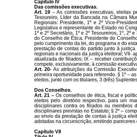
Capítulo IV
Das comissões executivas.
Art. 19
– As comissões executivas, eleitas p
Tesoureiro, Líder da Bancada na Câmara Muni
Regionais: Presidente, 1º e 2º Vice-Presiden
Legislativa e representante do Estado no Congr
1º e 2º Secretário, 1º e 2º Tesoureiros, 1º, 
do Conselho de Ética, Presidente do Conselho 
pelo cumprimento da lei, do programa e do estatut
prestação de contas do partido junto à justiça e
regionais e nacionais da justiça eleitoral; VII-
atualizada de filiados; IX – receber contribuiç
compete, exclusivamente, à comissão executiva 
Art. 20-
As atribuições da Comissão Executiv
primeira oportunidade para referendo. § 1º – a
eleitos, junto com os titulares, 3 (três) Suple
Dos Conselhos.
Art. 21 –
Os conselhos de ética, fiscal e polí
eleitos pelo diretório respectivo, para um 
disciplinares contra os filiados ou membros 
disciplinares previstas no Estatuto; § 2º – com
ao envio da prestação de contas à justiça elei
adotadas na circunscrição, emitindo pareceres
Capítulo VII
Título IV