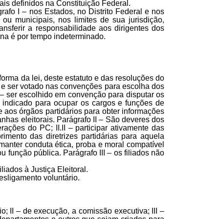
ais definidos na Constituição Federal.
afo I – nos Estados, no Distrito Federal e nos
ou municipais, nos limites de sua jurisdição,
ansferir a responsabilidade aos dirigentes dos
rina é por tempo indeterminado.
forma da lei, deste estatuto e das resoluções do
otar e ser votado nas convenções para escolha dos
 – ser escolhido em convenção para disputar os
ser indicado para ocupar os cargos e funções de
e aos órgãos partidários para obter informações
anhas eleitorais. Parágrafo II – São deveres dos
erações do PC; II.II – participar ativamente das
mento das diretrizes partidárias para aquela
– manter conduta ética, proba e moral compatível
 função pública. Parágrafo III – os filiados não
liados à Justiça Eleitoral.
– desligamento voluntário.
o; II – de execução, a comissão executiva; III –