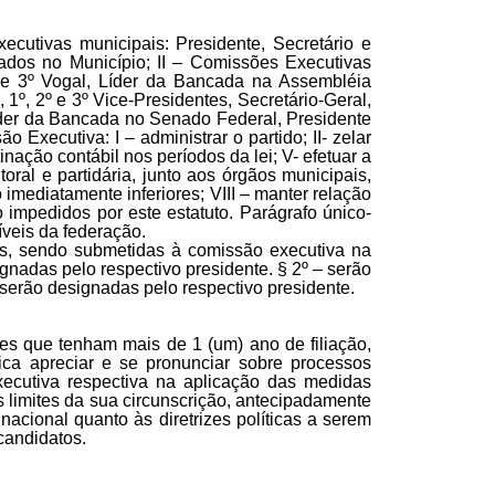
ecutivas municipais: Presidente, Secretário e
ados no Município; II – Comissões Executivas
al e 3º Vogal, Líder da Bancada na Assembléia
1º, 2º e 3º Vice-Presidentes, Secretário-Geral,
Líder da Bancada no Senado Federal, Presidente
xecutiva: I – administrar o partido; II- zelar
tinação contábil nos períodos da lei; V- efetuar a
toral e partidária, junto aos órgãos municipais,
o imediatamente inferiores; VIII – manter relação
ão impedidos por este estatuto. Parágrafo único-
íveis da federação.
es, sendo submetidas à comissão executiva na
gnadas pelo respectivo presidente. § 2º – serão
va serão designadas pelo respectivo presidente.
eles que tenham mais de 1 (um) ano de filiação,
ica apreciar e se pronunciar sobre processos
executiva respectiva na aplicação das medidas
os limites da sua circunscrição, antecipadamente
nacional quanto às diretrizes políticas a serem
 candidatos.