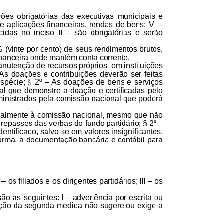
ções obrigatórias das executivas municipais e
s e aplicações financeiras, rendas de bens; VI –
cidas no inciso II – são obrigatórias e serão
 (vinte por cento) de seus rendimentos brutos,
 financeira onde mantém conta corrente.
anutenção de recursos próprios, em instituições
As doações e contribuições deverão ser feitas
espécie; § 2º – As doações de bens e serviços
al que demonstre a doação e certificadas pelo
administrados pela comissão nacional que poderá
estralmente à comissão nacional, mesmo que não
repasses das verbas do fundo partidário; § 2º –
ntificado, salvo se em valores insignificantes,
 forma, a documentação bancária e contábil para
 os filiados e os dirigentes partidários; III – os
são as seguintes: I – advertência por escrita ou
licação da segunda medida não sugere ou exige a