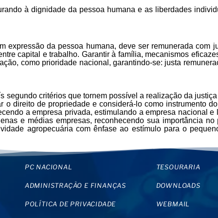
egurando à dignidade da pessoa humana e as liberdades indiv
m expressão da pessoa humana, deve ser remunerada com justi
tre capital e trabalho. Garantir à família, mecanismos eficazes
ão, como prioridade nacional, garantindo-se: justa remuneraç
egundo critérios que tornem possível a realização da justiça so
rar o direito de propriedade e considerá-lo como instrumento
ortalecendo a empresa privada, estimulando a empresa nacional
equenas e médias empresas, reconhecendo sua importância n
ividade agropecuária com ênfase ao estímulo para o pequen
PC NACIONAL
TESOURARIA
ADMINISTRAÇÃO E FINANÇAS
DOWNLOADS
POLÍTICA DE PRIVACIDADE
WEBMAIL