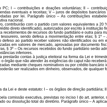
PC; I – contribuições e doações voluntárias; II – contribui
– rendas eventuais e receitas; V – juros de depósitos bancário
dadas por lei. Parágrafo único – As contribuições estabele
tiva nacional.
o, contribuirão com o partido com valores equivalentes a 20 %
dito direto identificado), autorizados por escrito à instituição
a recebimentos de recursos do fundo partidário e outra para m
 tesoureiro, sendo defesa a movimentação entre elas; § 1º – 
 defeso ao partido receber valores não identificados ou em 
izadas em valores de mercado, aprovadas por documento fisc
ivas. § 3º – Os recursos recebidos do fundo partidário serão 
stâncias inferiores.
a prestarão contas à justiça eleitoral na forma da Lei e trim
 o órgão que não atender às exigências do caput não receberá 
zadas mediante cheques nominativos ou por crédito bancário ide
e poderão ser realizados em dinheiro, observados, de qualquer
a Lei e deste estatuto: I – os órgãos de direção partidária; II –
ela comissão executiva, previstas no inciso I do art. anterior, 
liado ou dissolução total do diretório. Parágrafo único – A ap