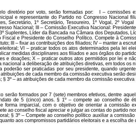
elo diretório por voto, serão formadas por: I – comissões ex
cipal e representante do Partido no Congresso Nacional fili
tes, Secretário, 1º Secretário, Tesoureiro, 1º Vogal, 2º Vog
esso Nacional; III – Comissão Executiva Nacional: Presidente, 
2º e 3º Suplentes, Líder da Bancada na Câmara dos Deputados, 
Fiscal e Presidente do Conselho Político. Compete à Comissão E
o; III – fixar as contribuições dos filiados; IV – manter a escru
leitoral; VI – praticar todos os atos determinados pela lei elei
 aplicar medidas disciplinares aos filiados e aos órgãos do partid
ões e doações; X – praticar outros atos permitidos por lei e n
nacional a deliberação de atribuições diretivas, em todos os n
a poderão ser praticadas por seu presidente, quando urgent
s atribuições de cada membro da comissão executiva serão desi
ntes; § 3º – as atribuições de cada membro da comissão executi
tico serão formados por 7 (sete) membros efetivos, dentre aqu
mandato de 5 (cinco) anos. § 1º – compete ao conselho de ét
de forma imparcial, com o objetivo de orientar a comissão 
pete ao conselho fiscal apreciar e julgar as contas do partido n
toral; § 3º – Compete ao conselho político auxiliar a comissão 
 quanto aos compromissos partidários eleitorais e a escolha de