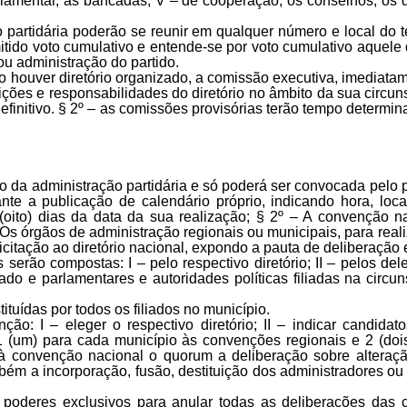
rlamentar, as bancadas; V – de cooperação, os conselhos, os 
 partidária poderão se reunir em qualquer número e local do t
mitido voto cumulativo e entende-se por voto cumulativo aque
ou administração do partido.
 houver diretório organizado, a comissão executiva, imediatam
ições e responsabilidades do diretório no âmbito da sua circun
 definitivo. § 2º – as comissões provisórias terão tempo determ
 da administração partidária e só poderá ser convocada pelo 
ante a publicação de calendário próprio, indicando hora, loc
(oito) dias da data da sua realização; § 2º – A convenção n
 Os órgãos de administração regionais ou municipais, para rea
icitação ao diretório nacional, expondo a pauta de deliberação
serão compostas: I – pelo respectivo diretório; II – pelos de
do e parlamentares e autoridades políticas filiadas na circu
tuídas por todos os filiados no município.
o: I – eleger o respectivo diretório; II – indicar candidatos
1 (um) para cada município às convenções regionais e 2 (doi
à convenção nacional o quorum a deliberação sobre alteraçã
ém a incorporação, fusão, destituição dos administradores ou
 poderes exclusivos para anular todas as deliberações das 