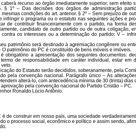
aberá recurso ao órgão imediatamente superior, sem efeito su
o. § 1º – Das decisões dos órgãos de administração partid
esmas condições do art. anterior. § 2º – Sem prejuízo de outr
ue infringir o programa ou o estatuto nas seguintes ações e pr
eixar de contribuir financeiramente com o partido, na forma 
ladamente, candidato de outro partido ou de outra coligação, e
, contra os interesses ou a determinação do partido; V – infr
seu patrimônio será destinado à agremiação congênere ou entida
– O patrimônio do PC é constituído de bens móveis e imóveis.
 é obrigatório a apresentação dos seguintes documentos: dec
termo de responsabilidade em caráter individual, estar em d
 veto.
licação do Estatuto serão decididos, soberanamente, pela Com
ado pela convenção nacional. Parágrafo único – As alteraçõ
etendem alterá-lo, com antecedência mínima de 30 (trinta) dias
da aprovação pela convenção nacional do Partido Cristão – PC.
enhor Ronaldo Lúcio Antônio.
C é de construir em nosso país, uma sociedade verdadeirament
o o processo social, econômico e político e assim sendo, afir
ado.