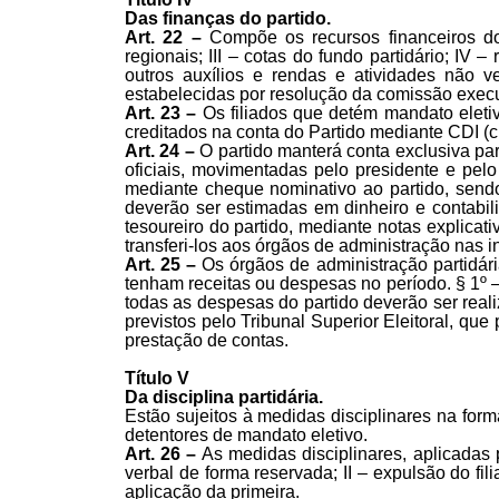
Das finanças do partido.
Art. 22 –
Compõe os recursos financeiros do 
regionais; III – cotas do fundo partidário; IV 
outros auxílios e rendas e atividades não ve
estabelecidas por resolução da comissão execu
Art. 23 –
Os filiados que detém mandato eletiv
creditados na conta do Partido mediante CDI (cré
Art. 24 –
O partido manterá conta exclusiva par
oficiais, movimentadas pelo presidente e pelo
mediante cheque nominativo ao partido, sendo
deverão ser estimadas em dinheiro e contabil
tesoureiro do partido, mediante notas explicat
transferi-los aos órgãos de administração nas in
Art. 25 –
Os órgãos de administração partidári
tenham receitas ou despesas no período. § 1º –
todas as despesas do partido deverão ser reali
previstos pelo Tribunal Superior Eleitoral, qu
prestação de contas.
Título V
Da disciplina partidária.
Estão sujeitos à medidas disciplinares na forma d
detentores de mandato eletivo.
Art. 26 –
As medidas disciplinares, aplicadas p
verbal de forma reservada; II – expulsão do fi
aplicação da primeira.