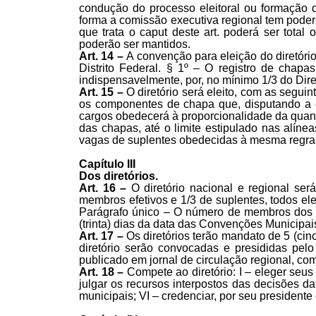
condução do processo eleitoral ou formação de
forma a comissão executiva regional tem poder
que trata o caput deste art. poderá ser total
poderão ser mantidos.
Art. 14 –
A convenção para eleição do diretóri
Distrito Federal. § 1º – O registro de chapa
indispensavelmente, por, no mínimo 1/3 do Dire
Art. 15 –
O diretório será eleito, com as segui
os componentes de chapa que, disputando a e
cargos obedecerá à proporcionalidade da quant
das chapas, até o limite estipulado nas alínea
vagas de suplentes obedecidas à mesma regra d
Capítulo III
Dos diretórios.
Art. 16 –
O diretório nacional e regional se
membros efetivos e 1/3 de suplentes, todos ele
Parágrafo único – O número de membros dos di
(trinta) dias da data das Convenções Municipais
Art. 17 –
Os diretórios terão mandato de 5 (ci
diretório serão convocadas e presididas pelo
publicado em jornal de circulação regional, co
Art. 18 –
Compete ao diretório: I – eleger seus
julgar os recursos interpostos das decisões d
municipais; VI – credenciar, por seu presidente 