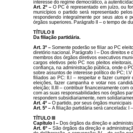
interesse do regime democrático, a autenticida
Art. 2º –
O PC é representado em juízo, ou for
municípios o partido será representado pelos
respondendo integralmente por seus atos e pel
órgãos superiores. Parágrafo II – o tempo de d
TÍTULO II
Da filiação partidária.
Art. 3º –
Somente poderão se filiar ao PC eleito
diretório nacional. Parágrafo I – Dos direitos e
membros dos órgãos diretivos executivos munic
cargos eletivos pelo PC nos pleitos eleitorais
confiança, na administração pública, onde o PC
sobre assuntos de interesse político do PC; I.V
filiados ao PC: II.I – respeitar e fazer cumprir
eleições, fazer campanha e votar nos candid
eleição; II.III – contribuir financeiramente com
com as suas responsabilidades nos órgãos partid
respondem subsidiariamente, nem solidariamen
Art. 4º –
O partido, por seus órgãos municipais 
Art. 5º –
A filiação partidária será cancelada: I 
TÍTULO III
Capítulo I –
Dos órgãos da direção e administra
Art. 6º –
São órgãos da direção e administração 