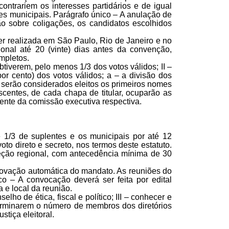
ntrariem os interesses partidários e de igual
es municipais. Parágrafo único – A anulação de
ção sobre coligações, os candidatos escolhidos
er realizada em São Paulo, Rio de Janeiro e no
ional até 20 (vinte) dias antes da convenção,
ompletos.
tiverem, pelo menos 1/3 dos votos válidos; II –
 cento) dos votos válidos; a – a divisão dos
 serão considerados eleitos os primeiros nomes
escentes, de cada chapa de titular, ocuparão as
ente da comissão executiva respectiva.
e 1/3 de suplentes e os municipais por até 12
to direto e secreto, nos termos deste estatuto.
reção regional, com antecedência mínima de 30
enovação automática do mandato. As reuniões do
co – A convocação deverá ser feita por edital
a e local da reunião.
ho de ética, fiscal e político; III – conhecer e
eterminarem o número de membros dos diretórios
stiça eleitoral.