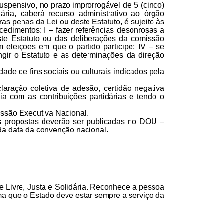
spensivo, no prazo improrrogável de 5 (cinco)
ária, caberá recurso administrativo ao órgão
as penas da Lei ou deste Estatuto, é sujeito às
ocedimentos: I – fazer referências desonrosas a
deste Estatuto ou das deliberações da comissão
m eleições em que o partido participe; IV – se
ingir o Estatuto e as determinações da direção
de de fins sociais ou culturais indicados pela
laração coletiva de adesão, certidão negativa
ia com as contribuições partidárias e tendo o
issão Executiva Nacional.
es propostas deverão ser publicadas no DOU –
 da data da convenção nacional.
e Livre, Justa e Solidária. Reconhece a pessoa
ma que o Estado deve estar sempre a serviço da