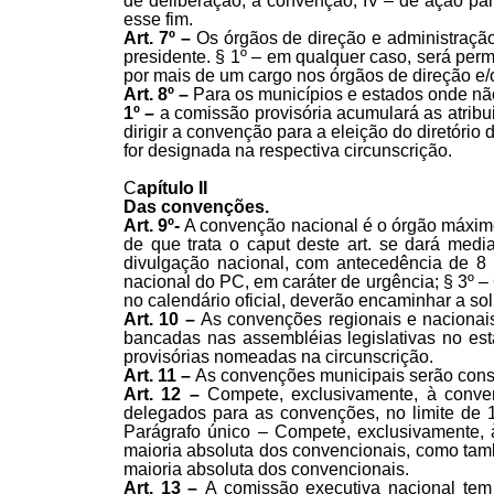
de deliberação, a convenção; IV – de ação pa
esse fim.
Art. 7º –
Os órgãos de direção e administração
presidente. § 1º – em qualquer caso, será per
por mais de um cargo nos órgãos de direção e/
Art. 8º –
Para os municípios e estados onde não
1º –
a comissão provisória acumulará as atribu
dirigir a convenção para a eleição do diretório
for designada na respectiva circunscrição.
C
apítulo II
Das convenções.
Art. 9º-
A convenção nacional é o órgão máximo
de que trata o caput deste art. se dará medi
divulgação nacional, com antecedência de 8 
nacional do PC, em caráter de urgência; § 3º –
no calendário oficial, deverão encaminhar a sol
Art. 10 –
As convenções regionais e nacionais 
bancadas nas assembléias legislativas no esta
provisórias nomeadas na circunscrição.
Art. 11 –
As convenções municipais serão consti
Art. 12 –
Compete, exclusivamente, à convençã
delegados para as convenções, no limite de 
Parágrafo único – Compete, exclusivamente, 
maioria absoluta dos convencionais, como tamb
maioria absoluta dos convencionais.
Art. 13 –
A comissão executiva nacional tem