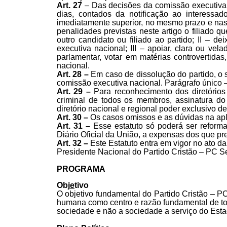
Art. 27
– Das decisões da comissão executiva c
dias, contados da notificação ao interessad
imediatamente superior, no mesmo prazo e nas m
penalidades previstas neste artigo o filiado q
outro candidato ou filiado ao partido; II – d
executiva nacional; III – apoiar, clara ou ve
parlamentar, votar em matérias controvertidas
nacional.
Art. 28 –
Em caso de dissolução do partido, o 
comissão executiva nacional. Parágrafo único 
Art. 29 –
Para reconhecimento dos diretórios
criminal de todos os membros, assinatura do 
diretório nacional e regional poder exclusivo de
Art. 30 –
Os casos omissos e as dúvidas na ap
Art. 31 –
Esse estatuto só poderá ser reform
Diário Oficial da União, a expensas dos que pr
Art. 32 –
Este Estatuto entra em vigor no ato 
Presidente Nacional do Partido Cristão – PC S
PROGRAMA
Obj
e
tivo
O objetivo fundamental do Partido Cristão – P
humana como centro e razão fundamental de tod
sociedade e não a sociedade a serviço do Est