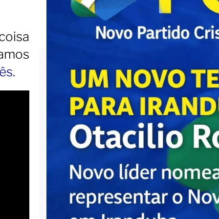
coisa
vamos
ês.