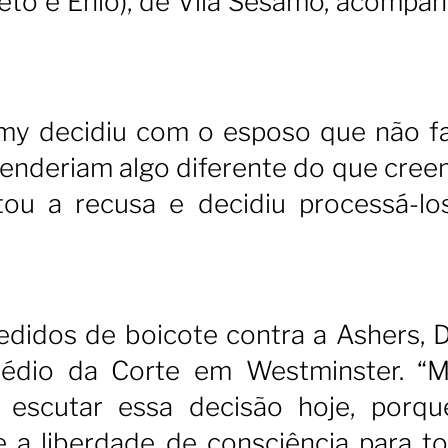
Beto e Ênio), de Vila Sésamo, acompa
y decidiu com o esposo que não fa
enderiam algo diferente do que creem
tou a recusa e decidiu processá-lo
edidos de boicote contra a Ashers, D
rédio da Corte em Westminster. “M
 escutar essa decisão hoje, porqu
 a liberdade de consciência para to