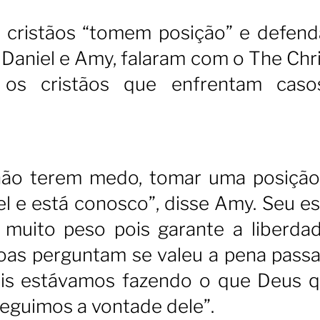
s cristãos “tomem posição” e defen
Daniel e Amy, falaram com o The Chri
a os cristãos que enfrentam cas
a não terem medo, tomar uma posição
iel e está conosco”, disse Amy. Seu e
 muito peso pois garante a liberda
soas perguntam se valeu a pena passa
ois estávamos fazendo o que Deus q
eguimos a vontade dele”.