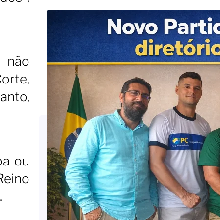
a não
orte,
anto,
oa ou
 Reino
.