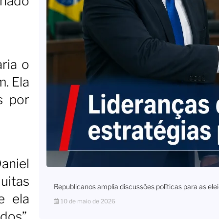
nhado
ria o
. Ela
s por
aniel
uitas
Republicanos amplia discussões políticas para as e
e ela
10 de maio de 2026
dos”,