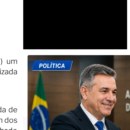
0) um
lizada
da de
m dos