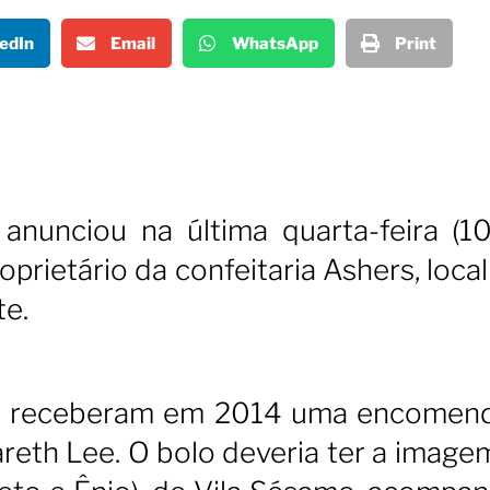
edIn
Email
WhatsApp
Print
nunciou na última quarta-feira (1
prietário da confeitaria Ashers, loca
te.
l, receberam em 2014 uma encomen
areth Lee. O bolo deveria ter a image