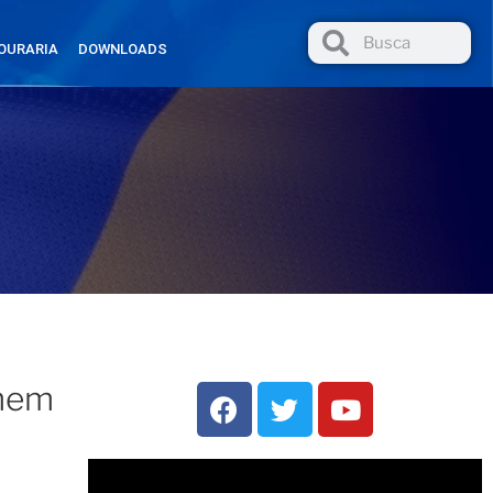
OURARIA
DOWNLOADS
omem