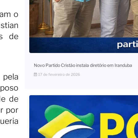
dam o
stian
os de
Novo Partido Cristão instala diretório em Iranduba
 pela
17 de fevereiro de 2026
sposo
de de
r por
ueria