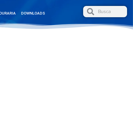
OURARIA
DOWNLOADS