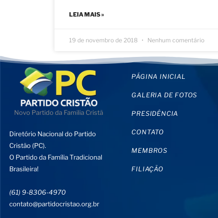
LEIA MAIS »
19 de novembro de 2018
Nenhum comentário
PÁGINA INICIAL
GALERIA DE FOTOS
Novo Partido da Familia Cristã
PRESIDÊNCIA
CONTATO
Diretório Nacional do Partido
Cristão (PC).
MEMBROS
O Partido da Família Tradicional
Brasileira!
FILIAÇÃO
(61) 9-8306-4970
contato@partidocristao.org.br