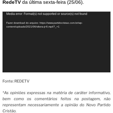
RedeTV
da última sexta-feira (25/06).
Tocador
Media error: Format(s) not supported or source(s) not found
de
Fazer download do arquivo: https://www.partidocristao.com.br/wp-
vídeo
content/uploads/2021/06/sikera-jr-6.mp4?_=1
Fonte: REDETV
*As opiniões expressas na matéria de caráter informativo,
bem como os comentários feitos na postagem, não
representam necessariamente a opinião do Novo Partido
Cristão.