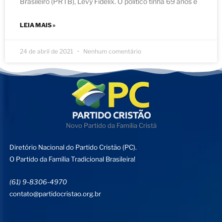
Brasileiro (PRTB), Levy Fidelix. O político tinha 69 anos e
LEIA MAIS »
24 de abril de 2021
Nenhum comentário
Novo Partido da Familia Cristã
Diretório Nacional do Partido Cristão (PC).
O Partido da Família Tradicional Brasileira!
(61) 9-8306-4970
contato@partidocristao.org.br