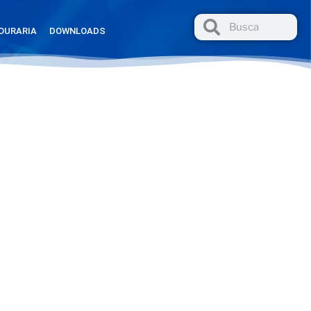
OURARIA
DOWNLOADS