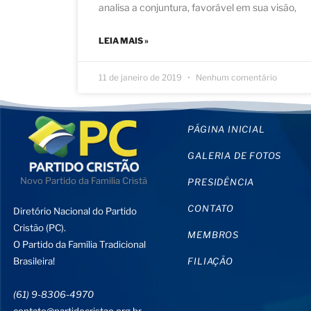
analisa a conjuntura, favorável em sua visão,
LEIA MAIS »
11 de janeiro de 2019
Nenhum comentário
PÁGINA INICIAL
GALERIA DE FOTOS
Novo Partido da Familia Cristã
PRESIDÊNCIA
CONTATO
Diretório Nacional do Partido
Cristão (PC).
MEMBROS
O Partido da Família Tradicional
Brasileira!
FILIAÇÃO
(61) 9-8306-4970
contato@partidocristao.org.br