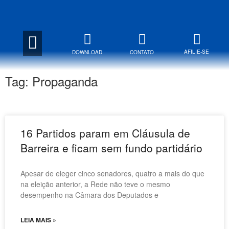
AFILIE-SE
DOWNLOAD
CONTATO
Tag: Propaganda
16 Partidos param em Cláusula de
Barreira e ficam sem fundo partidário
Apesar de eleger cinco senadores, quatro a mais do que
na eleição anterior, a Rede não teve o mesmo
desempenho na Câmara dos Deputados e
LEIA MAIS »