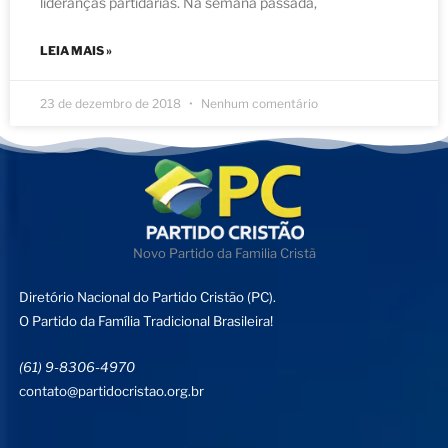
lideranças partidárias. Na semana passada,
LEIA MAIS »
23 de dezembro de 2018
Nenhum comentário
Novo Partido da Familia Cristã
Diretório Nacional do Partido Cristão (PC).
O Partido da Família Tradicional Brasileira!
(61) 9-8306-4970
contato@partidocristao.org.br