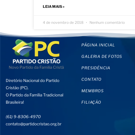
LEIA MAIS »
4 de novembro de 2018
Nenhum comentário
PÁGINA INICIAL
GALERIA DE FOTOS
Novo Partido da Familia Cristã
PRESIDÊNCIA
CONTATO
Diretório Nacional do Partido
Cristão (PC).
MEMBROS
O Partido da Família Tradicional
Brasileira!
FILIAÇÃO
(61) 9-8306-4970
contato@partidocristao.org.br