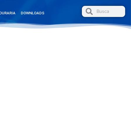
OURARIA
DOWNLOADS