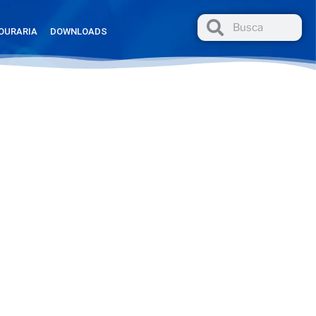
OURARIA
DOWNLOADS