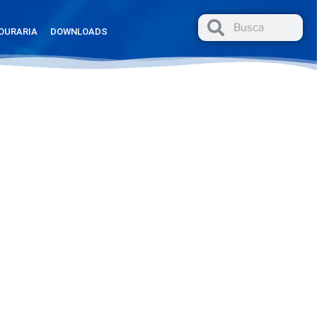
OURARIA
DOWNLOADS