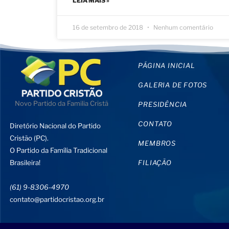
LEIA MAIS »
16 de setembro de 2018
Nenhum comentário
PÁGINA INICIAL
GALERIA DE FOTOS
Novo Partido da Familia Cristã
PRESIDÊNCIA
CONTATO
Diretório Nacional do Partido
Cristão (PC).
MEMBROS
O Partido da Família Tradicional
Brasileira!
FILIAÇÃO
(61) 9-8306-4970
contato@partidocristao.org.br