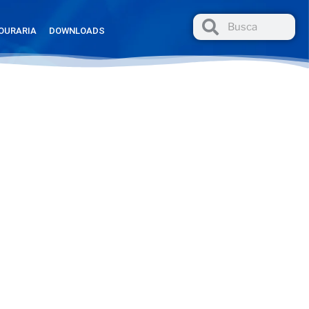
OURARIA
DOWNLOADS