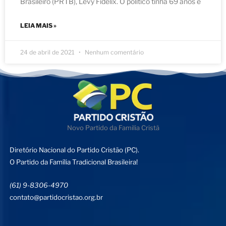
Brasileiro (PRTB), Levy Fidelix. O político tinha 69 anos e
LEIA MAIS »
24 de abril de 2021
Nenhum comentário
Novo Partido da Familia Cristã
Diretório Nacional do Partido Cristão (PC).
O Partido da Família Tradicional Brasileira!
(61) 9-8306-4970
contato@partidocristao.org.br