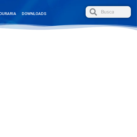
OURARIA
DOWNLOADS