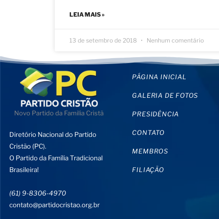
LEIA MAIS »
13 de setembro de 2018
Nenhum comentário
PÁGINA INICIAL
GALERIA DE FOTOS
Novo Partido da Familia Cristã
PRESIDÊNCIA
CONTATO
Diretório Nacional do Partido
Cristão (PC).
MEMBROS
O Partido da Família Tradicional
Brasileira!
FILIAÇÃO
(61) 9-8306-4970
contato@partidocristao.org.br