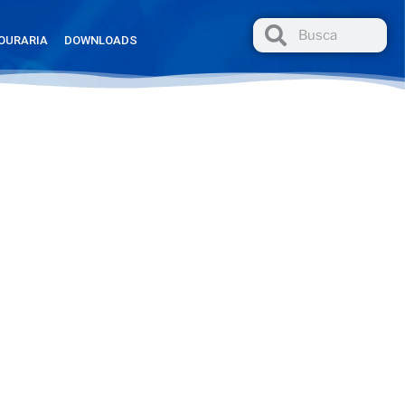
OURARIA
DOWNLOADS