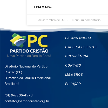
LEIA MAIS »
13 de setembro de 2018
Nenhum comentário
PÁGINA INICIAL
GALERIA DE FOTOS
Novo Partido da Familia Cristã
PRESIDÊNCIA
CONTATO
Diretório Nacional do Partido
Cristão (PC).
MEMBROS
O Partido da Família Tradicional
Brasileira!
FILIAÇÃO
(61) 9-8306-4970
contato@partidocristao.org.br