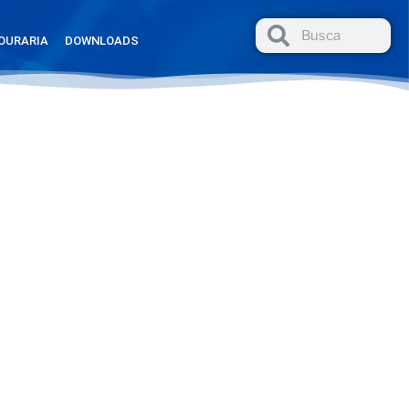
OURARIA
DOWNLOADS