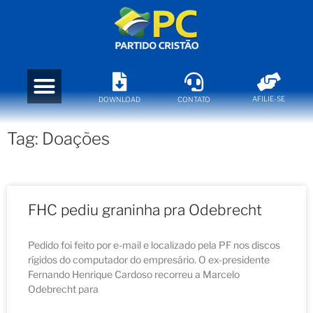
AFILIE-SE
DOWNLOAD
CONTATO
Tag: Doações
FHC pediu graninha pra Odebrecht
Pedido foi feito por e-mail e localizado pela PF nos discos
rígidos do computador do empresário. O ex-presidente
Fernando Henrique Cardoso recorreu a Marcelo
Odebrecht para