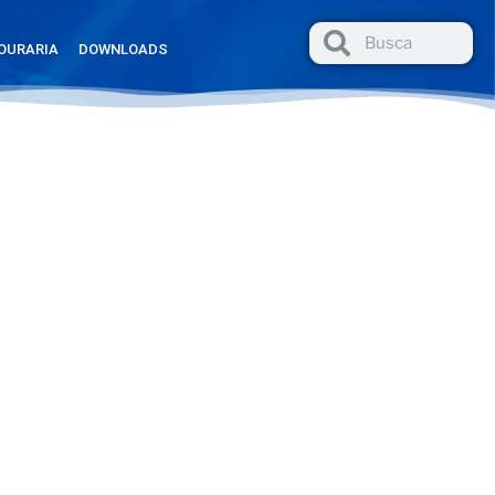
OURARIA
DOWNLOADS