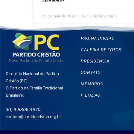
LEIA MAIS »
15 de maio de 2018
Nenhum comentário
PÁGINA INICIAL
GALERIA DE FOTOS
Novo Partido da Familia Cristã
PRESIDÊNCIA
CONTATO
Diretório Nacional do Partido
Cristão (PC).
MEMBROS
O Partido da Família Tradicional
Brasileira!
FILIAÇÃO
(61) 9-8306-4970
contato@partidocristao.org.br