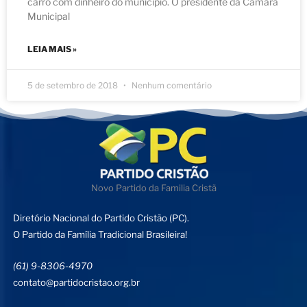
carro com dinheiro do município. O presidente da Câmara
Municipal
LEIA MAIS »
5 de setembro de 2018
Nenhum comentário
Novo Partido da Familia Cristã
Diretório Nacional do Partido Cristão (PC).
O Partido da Família Tradicional Brasileira!
(61) 9-8306-4970
contato@partidocristao.org.br