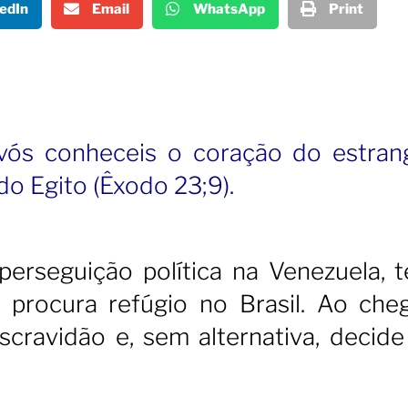
edIn
Email
WhatsApp
Print
 vós conheceis o coração do estrang
do Egito (Êxodo 23;9).
 perseguição política na Venezuela, 
rocura refúgio no Brasil. Ao cheg
cravidão e, sem alternativa, decide 