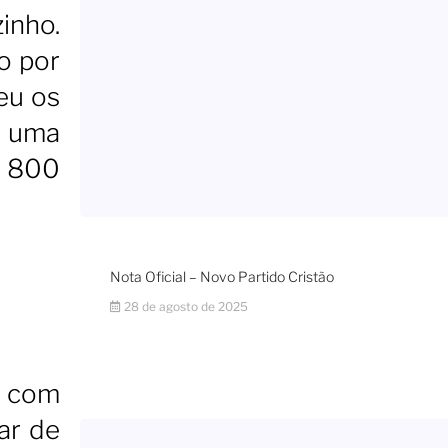
inho.
to por
eu os
ó uma
e 800
Nota Oficial – Novo Partido Cristão
28 de agosto de 2025
– com
ar de