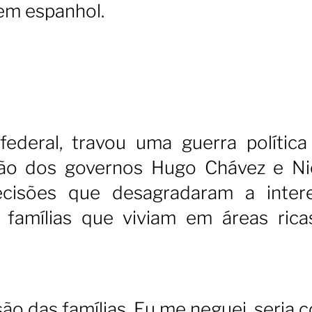
em espanhol.
 federal, travou uma guerra polític
lão dos governos Hugo Chávez e Ni
cisões que desagradaram a inter
r famílias que viviam em áreas ric
ão das famílias. Eu me neguei, seria 