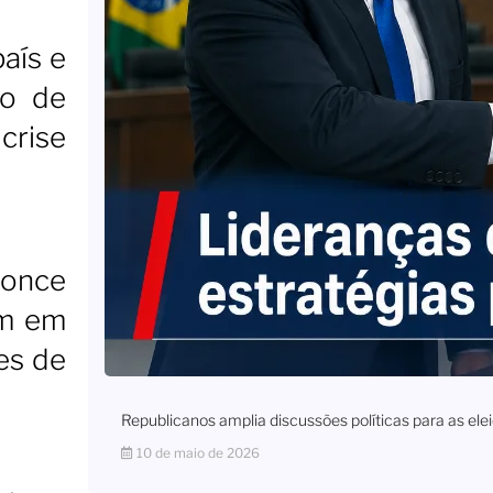
país e
ão de
crise
Ponce
am em
es de
Republicanos amplia discussões políticas para as e
10 de maio de 2026