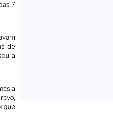
das 7
davam
as de
sou a
mas a
ravo,
orque