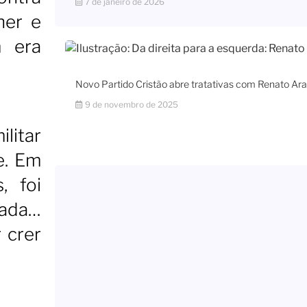
7 de janeiro de 2026
her e
m era
Novo Partido Cristão abre tratativas com Renato Ara
9 de novembro de 2025
litar
e. Em
, foi
rada…
 crer