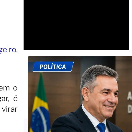
eiro,
tem o
ar, é
virar