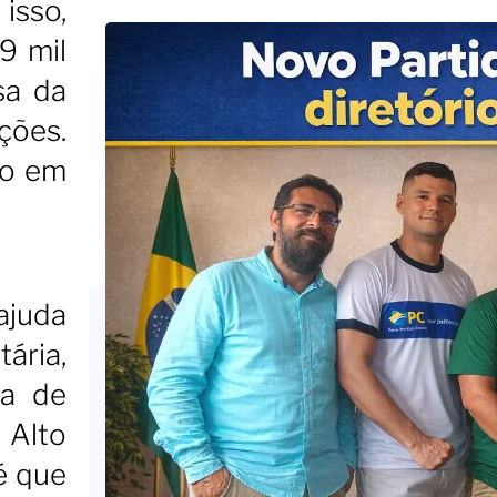
isso,
9 mil
sa da
ções.
ão em
 ajuda
ária,
ça de
 Alto
é que