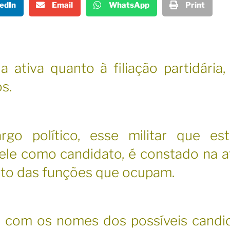
edIn
Email
WhatsApp
Print
da ativa quanto à filiação partidária
os.
o político, esse militar que es
dele como candidato, é constado na a
nto das funções que ocupam.
o com os nomes dos possíveis candi