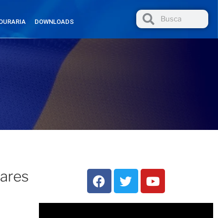
OURARIA
DOWNLOADS
tares