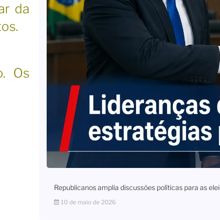
ar da
tos.
o. Os
Republicanos amplia discussões políticas para as e
10 de maio de 2026