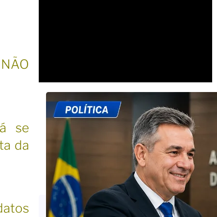
, NÃO
tá se
ta da
datos