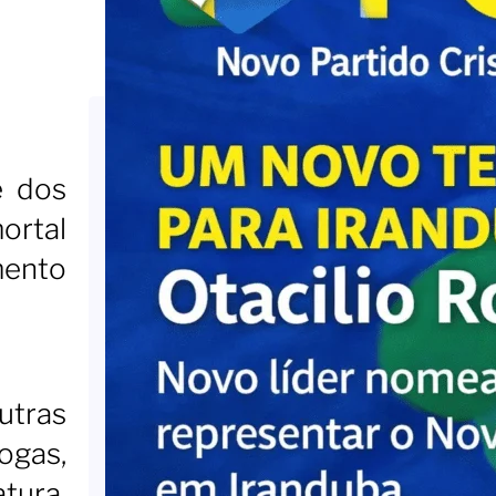
e dos
ortal
mento
utras
ogas,
tura.