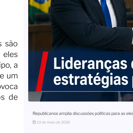
s são
 eles
po, a
de um
ovoca
os de
Republicanos amplia discussões políticas para as e
10 de maio de 2026