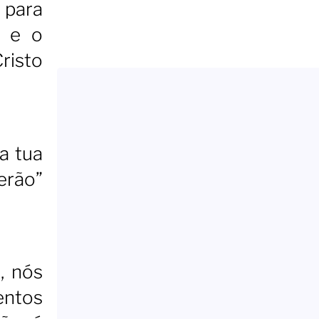
 para
s e o
risto
a tua
erão”
, nós
entos