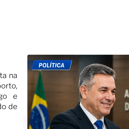
ta na
orto,
ogo e
do de