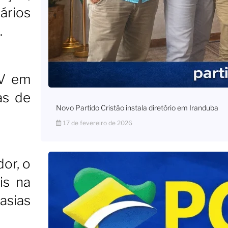
ários
.
TV em
as de
Novo Partido Cristão instala diretório em Iranduba
17 de fevereiro de 2026
or, o
is na
asias