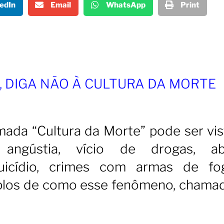
edIn
Email
WhatsApp
Print
A, DIGA NÃO À CULTURA DA MORTE
ada “Cultura da Morte” pode ser vis
 angústia, vício de drogas, ab
suicídio, crimes com armas de f
plos de como esse fenômeno, chama