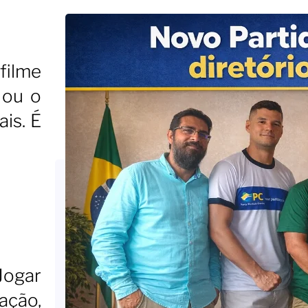
filme
 ou o
is. É
Jogar
ação,