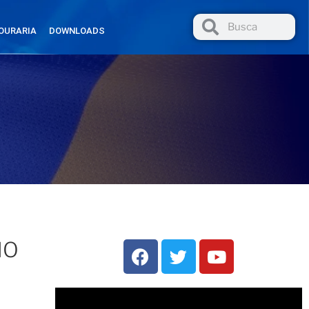
OURARIA
DOWNLOADS
HO