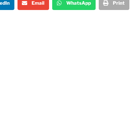
edIn
Email
WhatsApp
Print