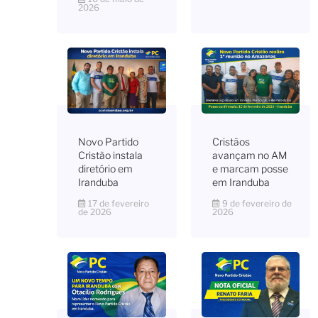
2026
Novo Partido
Cristãos
Cristão instala
avançam no AM
diretório em
e marcam posse
Iranduba
em Iranduba
17 de fevereiro
9 de fevereiro de
de 2026
2026