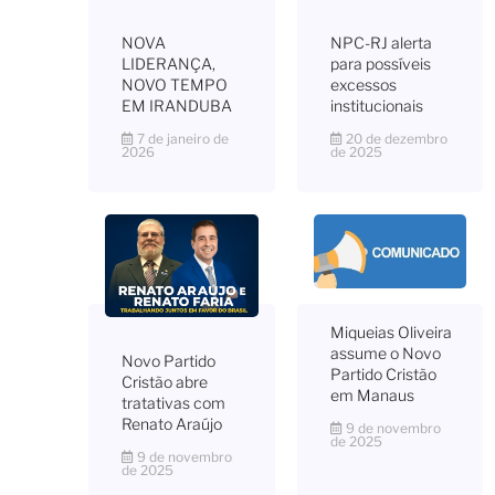
NOVA
NPC-RJ alerta
LIDERANÇA,
para possíveis
NOVO TEMPO
excessos
EM IRANDUBA
institucionais
7 de janeiro de
20 de dezembro
2026
de 2025
Miqueias Oliveira
assume o Novo
Novo Partido
Partido Cristão
Cristão abre
em Manaus
tratativas com
Renato Araújo
9 de novembro
de 2025
9 de novembro
de 2025