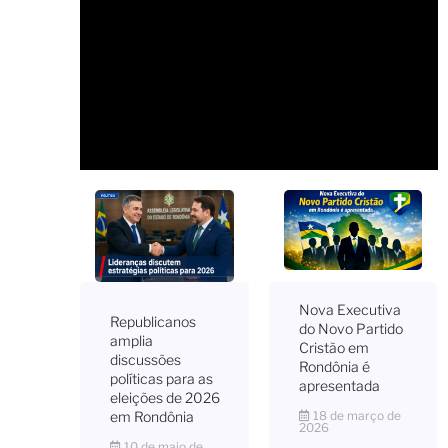
Nova Executiva
Republicanos
do Novo Partido
amplia
Cristão em
discussões
Rondônia é
políticas para as
apresentada
eleições de 2026
18 de março de
em Rondônia
2026
10 de maio de