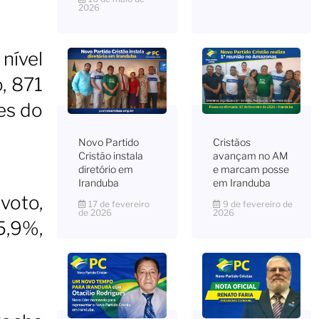
2026
nível
, 871
es do
Novo Partido
Cristãos
Cristão instala
avançam no AM
diretório em
e marcam posse
Iranduba
em Iranduba
voto,
17 de fevereiro
9 de fevereiro de
de 2026
2026
5,9%,