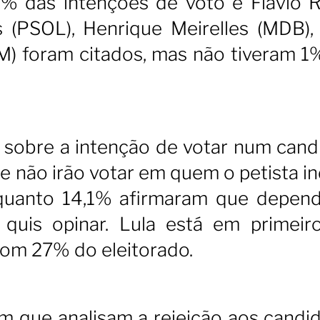
7% das intenções de voto e Flávio 
(PSOL), Henrique Meirelles (MDB),
) foram citados, mas não tiveram 1
sobre a intenção de votar num cand
 não irão votar em quem o petista ind
nquanto 14,1% afirmaram que depen
quis opinar. Lula está em primeir
com 27% do eleitorado.
m que analisam a rejeição aos candid