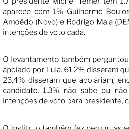
O presidente Michel Temer tem 1,
aparece com 1% Guilherme Boulos 
Amoêdo (Novo) e Rodrigo Maia (DEM
intenções de voto cada.
O levantamento também perguntou 
apoiado por Lula. 61,2% disseram que
23,4% disseram que apoiariam, e
candidato. 1,3% não sabe ou não 
intenções de voto para presidente, 
O Instituto também fez perguntas e