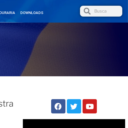
OURARIA
DOWNLOADS
stra