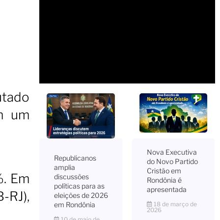
utado
em um
Nova Executiva
Republicanos
do Novo Partido
amplia
Cristão em
%. Em
discussões
Rondônia é
políticas para as
apresentada
-RJ),
eleições de 2026
18 de março de
em Rondônia
2026
10 de maio de