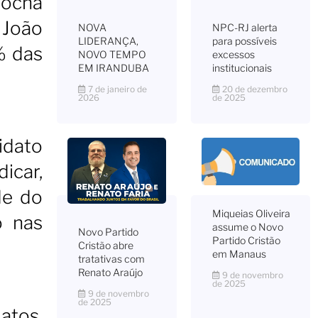
Rocha
 João
NOVA
NPC-RJ alerta
LIDERANÇA,
para possíveis
% das
NOVO TEMPO
excessos
EM IRANDUBA
institucionais
7 de janeiro de
20 de dezembro
2026
de 2025
idato
icar,
de do
Miqueias Oliveira
o nas
assume o Novo
Novo Partido
Partido Cristão
Cristão abre
em Manaus
tratativas com
Renato Araújo
9 de novembro
de 2025
9 de novembro
de 2025
atos.